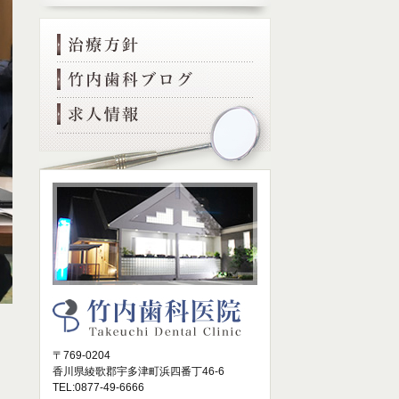
〒769-0204
香川県綾歌郡宇多津町浜四番丁46-6
TEL:0877-49-6666