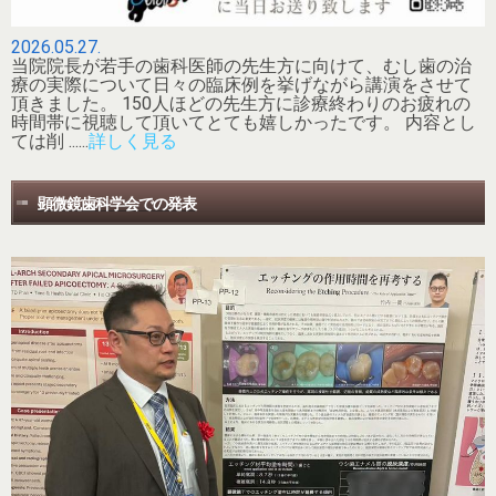
2026.05.27.
当院院長が若手の歯科医師の先生方に向けて、むし歯の治
療の実際について日々の臨床例を挙げながら講演をさせて
頂きました。 150人ほどの先生方に診療終わりのお疲れの
時間帯に視聴して頂いてとても嬉しかったです。 内容とし
ては削 ......
詳しく見る
顕微鏡歯科学会での発表