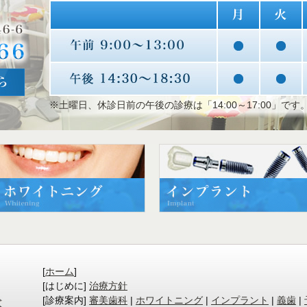
※土曜日、休診日前の午後の診療は「14:00～17:00」です
[
ホーム
]
[はじめに]
治療方針
[診療案内]
審美歯科
|
ホワイトニング
|
インプラント
|
義歯
|