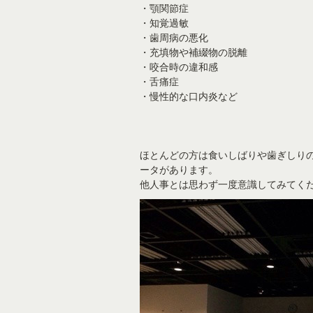
・顎関節症
・知覚過敏
・歯周病の悪化
・充填物や補綴物の脱離
・咬合時の違和感
・舌痛症
・慢性的な口内炎など
ほとんどの方は食いしばりや歯ぎしり
ータがあります。
他人事とは思わず一度意識してみてく